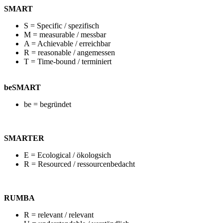
SMART
S = Specific / spezifisch
M = measurable / messbar
A = Achievable / erreichbar
R = reasonable / angemessen
T = Time-bound / terminiert
beSMART
be = begründet
SMARTER
E = Ecological / ökologsich
R = Resourced / ressourcenbedacht
RUMBA
R = relevant / relevant