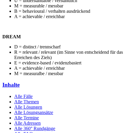
U = understandable / verständlich
M = measurable / messbar
B = behavioural / verhalten ausdrückend
A = achievable / erreichbar
DREAM
D = distinct / trennscharf
R = relevant / relevant (im Sinne von entscheidend für das
Erreichen des Ziels)
E = evidence-based / evidenzbasiert
A = achievable / erreichbar
M = measuralbe / messbar
Inhalte
Alle Fälle
Alle Themen
Alle Lösungen
Alle Lösungsansätze
Alle Termine
Alle Adressen
Alle 360° Rundgänge