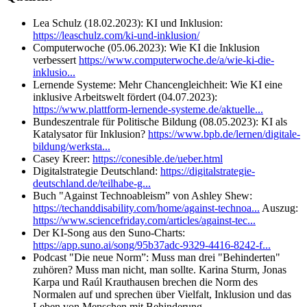
Lea Schulz (18.02.2023): KI und Inklusion:
https://leaschulz.com/ki-und-inklusion/
Computerwoche (05.06.2023): Wie KI die Inklusion
verbessert
https://www.computerwoche.de/a/wie-ki-die-
inklusio...
Lernende Systeme: Mehr Chancengleichheit: Wie KI eine
inklusive Arbeitswelt fördert (04.07.2023):
https://www.plattform-lernende-systeme.de/aktuelle...
Bundeszentrale für Politische Bildung (08.05.2023): KI als
Katalysator für Inklusion?
https://www.bpb.de/lernen/digitale-
bildung/werksta...
Casey Kreer:
https://conesible.de/ueber.html
Digitalstrategie Deutschland:
https://digitalstrategie-
deutschland.de/teilhabe-g...
Buch "Against Technoableism” von Ashley Shew:
https://techanddisability.com/home/against-technoa...
Auszug:
https://www.sciencefriday.com/articles/against-tec...
Der KI-Song aus den Suno-Charts:
https://app.suno.ai/song/95b37adc-9329-4416-8242-f...
Podcast "Die neue Norm”: Muss man drei "Behinderten"
zuhören? Muss man nicht, man sollte. Karina Sturm, Jonas
Karpa und Raúl Krauthausen brechen die Norm des
Normalen auf und sprechen über Vielfalt, Inklusion und das
Leben von Menschen mit Behinderung.