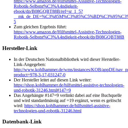
https://www.amazon.de/Hilfsmittel-Assistive-Technologien-
Robotik-Selbstst%C3%A4ndigkeit-
ebook/dp/B08GQBT88B/ref=sr_1_5?
__mk_de_DE=%C3%85M%C3%85%C5%BD%C3%95%C3%91&dch
5
Zum gleichen Ergebnis führt:
https://www.amazon.de/Hilfsmittel-Assistive-Technologien-
Robotik-Selbstst%C3%A4ndigkeit-ebook/dp/B08GQBT88B
Hersteller-Link
In der Deutschen Nationalbibliothek wird dieser Hersteller-
Link-Angegeben:
http://www.kohlhammer.de/wms/instances/KOB/appDE/nav_p
product=978-3-17-031247-0
Der Hersteller leitet auf diesen Link weiter:
https://shop.kohlhammer.de/hilfsmittel-assistive-technologien-
und-robotik-31246.html#147=9
Das Angehängte #147=9 verlinkt dabei auf eine Buchquelle
und wird standardmässig auf =19 ergänzt, wenn es gelöscht
wird:
https://shop.kohlhammer.de/hilfsmittel-assistive-
technologien-und-robotik-31246.html
Datenbank-Link