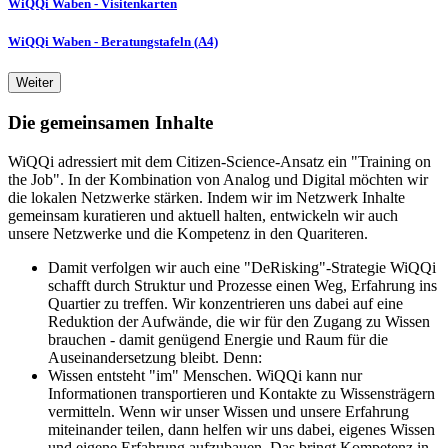
WiQQi Waben - Visitenkarten
WiQQi Waben - Beratungstafeln (A4)
Weiter
Die gemeinsamen Inhalte
WiQQi adressiert mit dem Citizen-Science-Ansatz ein "Training on
the Job". In der Kombination von Analog und Digital möchten wir
die lokalen Netzwerke stärken. Indem wir im Netzwerk Inhalte
gemeinsam kuratieren und aktuell halten, entwickeln wir auch
unsere Netzwerke und die Kompetenz in den Quariteren.
Damit verfolgen wir auch eine "DeRisking"-Strategie WiQQi
schafft durch Struktur und Prozesse einen Weg, Erfahrung ins
Quartier zu treffen. Wir konzentrieren uns dabei auf eine
Reduktion der Aufwände, die wir für den Zugang zu Wissen
brauchen - damit genügend Energie und Raum für die
Auseinandersetzung bleibt. Denn:
Wissen entsteht "im" Menschen. WiQQi kann nur
Informationen transportieren und Kontakte zu Wissensträgern
vermitteln. Wenn wir unser Wissen und unsere Erfahrung
miteinander teilen, dann helfen wir uns dabei, eigenes Wissen
und eigene Erfahrung aufzubauen. Das bringt Kompetenz in