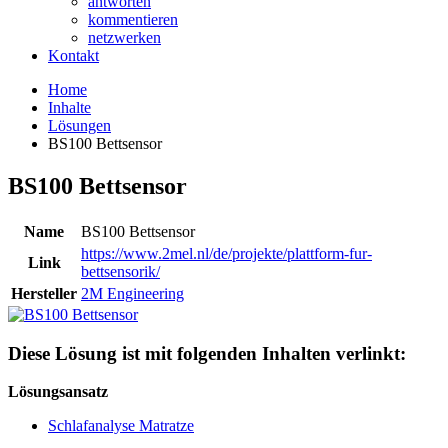
antworten
kommentieren
netzwerken
Kontakt
Home
Inhalte
Lösungen
BS100 Bettsensor
BS100 Bettsensor
Name
BS100 Bettsensor
https://www.2mel.nl/de/projekte/plattform-fur-
Link
bettsensorik/
Hersteller
2M Engineering
Diese Lösung ist mit folgenden Inhalten verlinkt:
Lösungsansatz
Schlafanalyse Matratze