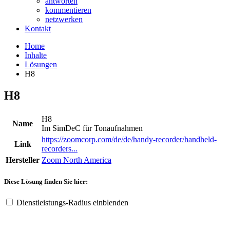
antworten
kommentieren
netzwerken
Kontakt
Home
Inhalte
Lösungen
H8
H8
H8
Name
Im SimDeC für Tonaufnahmen
https://zoomcorp.com/de/de/handy-recorder/handheld-
Link
recorders...
Hersteller
Zoom North America
Diese Lösung finden Sie hier:
Dienstleistungs-Radius einblenden