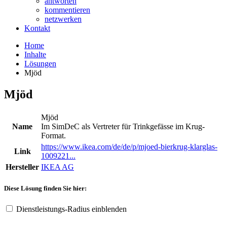
antworten
kommentieren
netzwerken
Kontakt
Home
Inhalte
Lösungen
Mjöd
Mjöd
Mjöd
Name
Im SimDeC als Vertreter für Trinkgefässe im Krug-
Format.
https://www.ikea.com/de/de/p/mjoed-bierkrug-klarglas-
Link
1009221...
Hersteller
IKEA AG
Diese Lösung finden Sie hier:
Dienstleistungs-Radius einblenden