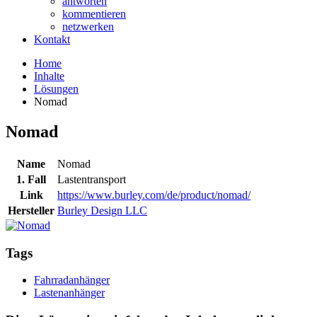
antworten
kommentieren
netzwerken
Kontakt
Home
Inhalte
Lösungen
Nomad
Nomad
Name
Nomad
1. Fall
Lastentransport
Link
https://www.burley.com/de/product/nomad/
Hersteller
Burley Design LLC
Tags
Fahrradanhänger
Lastenanhänger