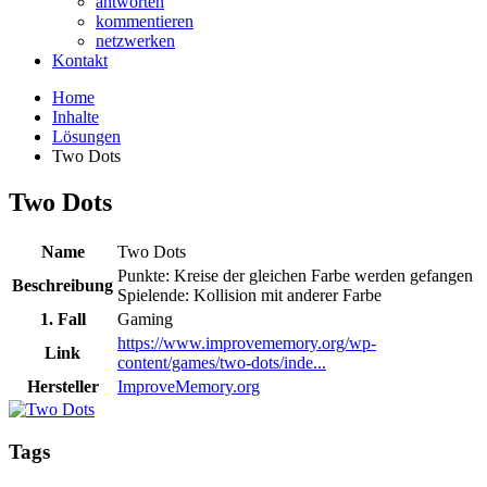
antworten
kommentieren
netzwerken
Kontakt
Home
Inhalte
Lösungen
Two Dots
Two Dots
Name
Two Dots
Punkte: Kreise der gleichen Farbe werden gefangen
Beschreibung
Spielende: Kollision mit anderer Farbe
1. Fall
Gaming
https://www.improvememory.org/wp-
Link
content/games/two-dots/inde...
Hersteller
ImproveMemory.org
Tags