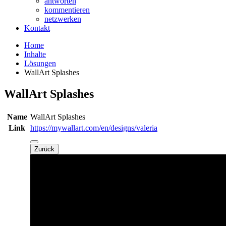
antworten
kommentieren
netzwerken
Kontakt
Home
Inhalte
Lösungen
WallArt Splashes
WallArt Splashes
Name
WallArt Splashes
Link
https://mywallart.com/en/designs/valeria
Zurück