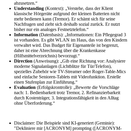
abzusetzen.“
Understanding
(Kontext): „Verstehe, dass der Klient
klassische Hörgeräte aufgrund der kleinen Batterien nicht
mehr bedienen kann (Tremor). Er schämt sich für seine
Nachfragen und zieht sich deshalb sozial zurück. Er nutzt
bisher nur ein analoges Festnetztelefon.“
Information
(Datenbasis): „Informationen: Ein Pflegegrad 3
ist vorhanden. Es gibt WLAN im Haus, das von den Kindern
verwaltet wird. Das Budget für Eigenanteile ist begrenzt,
daher ist eine Abrechnung über die Krankenkasse
(Hilfsmittelverzeichnis) bevorzugt.“
Direction
(Anweisung): „Gib eine Richtung vor: Analysiere
moderne Signalanlagen (Lichtblitze für Tür/Telefon),
spezielles Zubehör wie TV-Streamer oder Roger-Table-Mics
und einfache Senioren-Tablets mit Videofunktion. Erstelle
einen Stufenplan zur Einführung.“
Evaluation
(Erfolgskrontrolle): „Bewerte die Vorschläge
nach: 1. Bedienbarkeit trotz Tremor, 2. Refinanzierbarkeit
durch Kostenträger, 3. Integrationsfähigkeit in den Alltag
ohne Überforderung.“
Disclaimer: Die Beispiele sind KI-generiert (Geminie):
"Dekliniere mir [ACRONYM] prompting ([ACRONYM-