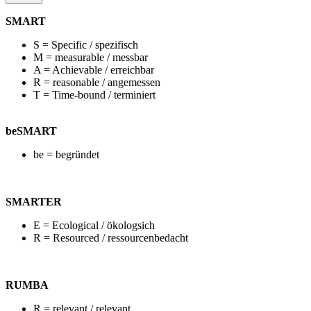
SMART
S = Specific / spezifisch
M = measurable / messbar
A = Achievable / erreichbar
R = reasonable / angemessen
T = Time-bound / terminiert
beSMART
be = begründet
SMARTER
E = Ecological / ökologsich
R = Resourced / ressourcenbedacht
RUMBA
R = relevant / relevant