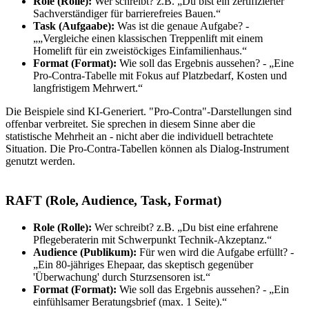
Role (Rolle):
Wer schreibt? z.B. „Du bist ein zertifizierter
Sachverständiger für barrierefreies Bauen.“
Task (Aufgaabe):
Was ist die genaue Aufgabe? -
„„Vergleiche einen klassischen Treppenlift mit einem
Homelift für ein zweistöckiges Einfamilienhaus.“
Format (Format):
Wie soll das Ergebnis aussehen? - „Eine
Pro-Contra-Tabelle mit Fokus auf Platzbedarf, Kosten und
langfristigem Mehrwert.“
Die Beispiele sind KI-Generiert. "Pro-Contra"-Darstellungen sind
offenbar verbreitet. Sie sprechen in diesem Sinne aber die
statistische Mehrheit an - nicht aber die individuell betrachtete
Situation. Die Pro-Contra-Tabellen können als Dialog-Instrument
genutzt werden.
RAFT (Role, Audience, Task, Format)
Role (Rolle):
Wer schreibt? z.B. „Du bist eine erfahrene
Pflegeberaterin mit Schwerpunkt Technik-Akzeptanz.“
Audience (Publikum):
Für wen wird die Aufgabe erfüllt? -
„Ein 80-jähriges Ehepaar, das skeptisch gegenüber
'Überwachung' durch Sturzsensoren ist.“
Format (Format):
Wie soll das Ergebnis aussehen? - „Ein
einfühlsamer Beratungsbrief (max. 1 Seite).“