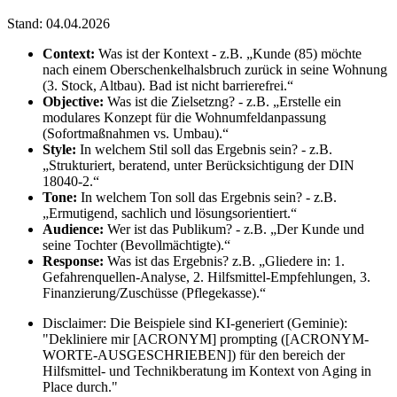
Stand: 04.04.2026
Context:
Was ist der Kontext - z.B. „Kunde (85) möchte
nach einem Oberschenkelhalsbruch zurück in seine Wohnung
(3. Stock, Altbau). Bad ist nicht barrierefrei.“
Objective:
Was ist die Zielsetzng? - z.B. „Erstelle ein
modulares Konzept für die Wohnumfeldanpassung
(Sofortmaßnahmen vs. Umbau).“
Style:
In welchem Stil soll das Ergebnis sein? - z.B.
„Strukturiert, beratend, unter Berücksichtigung der DIN
18040-2.“
Tone:
In welchem Ton soll das Ergebnis sein? - z.B.
„Ermutigend, sachlich und lösungsorientiert.“
Audience:
Wer ist das Publikum? - z.B. „Der Kunde und
seine Tochter (Bevollmächtigte).“
Response:
Was ist das Ergebnis? z.B. „Gliedere in: 1.
Gefahrenquellen-Analyse, 2. Hilfsmittel-Empfehlungen, 3.
Finanzierung/Zuschüsse (Pflegekasse).“
Disclaimer: Die Beispiele sind KI-generiert (Geminie):
"Dekliniere mir [ACRONYM] prompting ([ACRONYM-
WORTE-AUSGESCHRIEBEN]) für den bereich der
Hilfsmittel- und Technikberatung im Kontext von Aging in
Place durch."