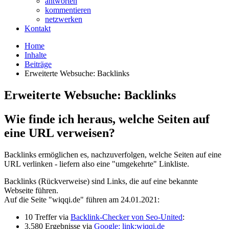
antworten
kommentieren
netzwerken
Kontakt
Home
Inhalte
Beiträge
Erweiterte Websuche: Backlinks
Erweiterte Websuche: Backlinks
Wie finde ich heraus, welche Seiten auf
eine URL verweisen?
Backlinks ermöglichen es, nachzuverfolgen, welche Seiten auf eine
URL verlinken - liefern also eine "umgekehrte" Linkliste.
Backlinks (Rückverweise) sind Links, die auf eine bekannte
Webseite führen.
Auf die Seite "wiqqi.de" führen am 24.01.2021:
10 Treffer via
Backlink-Checker von Seo-United
:
3.580 Ergebnisse via
Google: link:wiqqi.de