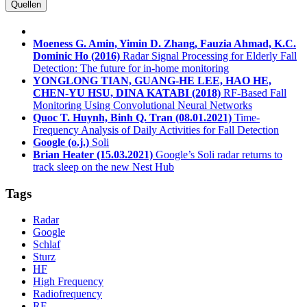
Quellen
Moeness G. Amin, Yimin D. Zhang, Fauzia Ahmad, K.C.
Dominic Ho
(2016)
Radar Signal Processing for Elderly Fall
Detection: The future for in-home monitoring
YONGLONG TIAN, GUANG-HE LEE, HAO HE,
CHEN-YU HSU, DINA KATABI
(2018)
RF-Based Fall
Monitoring Using Convolutional Neural Networks
Quoc T. Huynh, Binh Q. Tran
(08.01.2021)
Time-
Frequency Analysis of Daily Activities for Fall Detection
Google
(o.j.)
Soli
Brian Heater
(15.03.2021)
Google’s Soli radar returns to
track sleep on the new Nest Hub
Tags
Radar
Google
Schlaf
Sturz
HF
High Frequency
Radiofrequency
RF