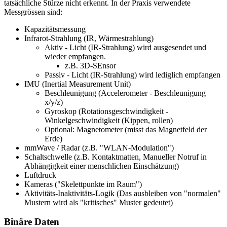
tatsächliche Stürze nicht erkennt. In der Praxis verwendete
Messgrössen sind:
Kapazitätsmessung
Infrarot-Strahlung (IR, Wärmestrahlung)
Aktiv - Licht (IR-Strahlung) wird ausgesendet und
wieder empfangen.
z.B. 3D-SEnsor
Passiv - Licht (IR-Strahlung) wird lediglich empfangen
IMU (Inertial Measurement Unit)
Beschleunigung (Accelerometer - Beschleunigung
x/y/z)
Gyroskop (Rotationsgeschwindigkeit -
Winkelgeschwindigkeit (Kippen, rollen)
Optional: Magnetometer (misst das Magnetfeld der
Erde)
mmWave / Radar (z.B. "WLAN-Modulation")
Schaltschwelle (z.B. Kontaktmatten, Manueller Notruf in
Abhängigkeit einer menschlichen Einschätzung)
Luftdruck
Kameras ("Skelettpunkte im Raum")
Aktivitäts-Inaktivitäts-Logik (Das ausbleiben von "normalen"
Mustern wird als "kritisches" Muster gedeutet)
Binäre Daten