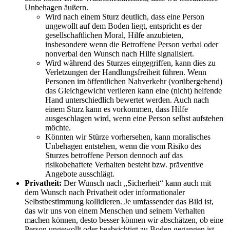
Unbehagen äußern.
Wird nach einem Sturz deutlich, dass eine Person
ungewollt auf dem Boden liegt, entspricht es der
gesellschaftlichen Moral, Hilfe anzubieten,
insbesondere wenn die Betroffene Person verbal oder
nonverbal den Wunsch nach Hilfe signalisiert.
Wird während des Sturzes eingegriffen, kann dies zu
Verletzungen der Handlungsfreiheit führen. Wenn
Personen im öffentlichen Nahverkehr (vorübergehend)
das Gleichgewicht verlieren kann eine (nicht) helfende
Hand unterschiedlich bewertet werden. Auch nach
einem Sturz kann es vorkommen, dass Hilfe
ausgeschlagen wird, wenn eine Person selbst aufstehen
möchte.
Könnten wir Stürze vorhersehen, kann moralisches
Unbehagen entstehen, wenn die vom Risiko des
Sturzes betroffene Person dennoch auf das
risikobehaftete Verhalten besteht bzw. präventive
Angebote ausschlägt.
Privatheit:
Der Wunsch nach „Sicherheit“ kann auch mit
dem Wunsch nach Privatheit oder informationaler
Selbstbestimmung kollidieren. Je umfassender das Bild ist,
das wir uns von einem Menschen und seinem Verhalten
machen können, desto besser können wir abschätzen, ob eine
Person ungewollt oder beabsichtigt zu Boden gegangen ist.