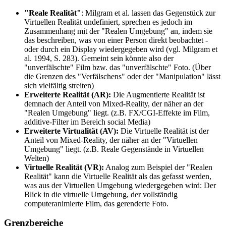
"Reale Realität"
: Milgram et al. lassen das Gegenstück zur
Virtuellen Realität undefiniert, sprechen es jedoch im
Zusammenhang mit der "Realen Umgebung" an, indem sie
das beschreiben, was von einer Person direkt beobachtet -
oder durch ein Display wiedergegeben wird (vgl. Milgram et
al. 1994, S. 283). Gemeint sein könnte also der
"unverfälschte" Film bzw. das "unverfälschte" Foto. (Über
die Grenzen des "Verfälschens" oder der "Manipulation" lässt
sich vielfältig streiten)
Erweiterte Realität (AR):
Die Augmentierte Realität ist
demnach der Anteil von Mixed-Reality, der näher an der
"Realen Umgebung" liegt. (z.B. FX/CGI-Effekte im Film,
additive-Filter im Bereich social Media)
Erweiterte Virtualität (AV):
Die Virtuelle Realität ist der
Anteil von Mixed-Reality, der näher an der "Virtuellen
Umgebung" liegt. (z.B. Reale Gegenstände in Virtuellen
Welten)
Virtuelle Realität (VR):
Analog zum Beispiel der "Realen
Realität" kann die Virtuelle Realität als das gefasst werden,
was aus der Virtuellen Umgebung wiedergegeben wird: Der
Blick in die virtuelle Umgebung, der vollständig
computeranimierte Film, das gerenderte Foto.
Grenzbereiche