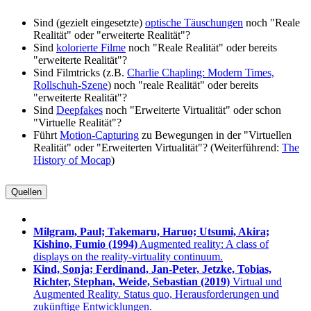
Sind (gezielt eingesetzte)
optische Täuschungen
noch "Reale
Realität" oder "erweiterte Realität"?
Sind
kolorierte Filme
noch "Reale Realität" oder bereits
"erweiterte Realität"?
Sind Filmtricks (z.B.
Charlie Chapling: Modern Times,
Rollschuh-Szene
) noch "reale Realität" oder bereits
"erweiterte Realität"?
Sind
Deepfakes
noch "Erweiterte Virtualität" oder schon
"Virtuelle Realität"?
Führt
Motion-Capturing
zu Bewegungen in der "Virtuellen
Realität" oder "Erweiterten Virtualität"? (Weiterführend:
The
History of Mocap
)
Quellen
Milgram, Paul; Takemaru, Haruo; Utsumi, Akira;
Kishino, Fumio
(1994)
Augmented reality: A class of
displays on the reality-virtuality continuum.
Kind, Sonja; Ferdinand, Jan-Peter, Jetzke, Tobias,
Richter, Stephan, Weide, Sebastian
(2019)
Virtual und
Augmented Reality. Status quo, Herausforderungen und
zukünftige Entwicklungen.