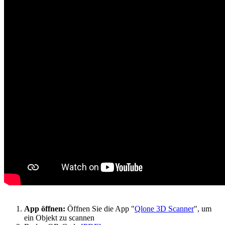
App öffnen:
Öffnen Sie die App "
Qlone 3D Scanner
", um
ein Objekt zu scannen