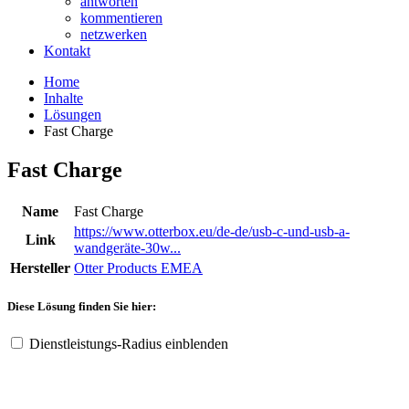
antworten
kommentieren
netzwerken
Kontakt
Home
Inhalte
Lösungen
Fast Charge
Fast Charge
Name
Fast Charge
https://www.otterbox.eu/de-de/usb-c-und-usb-a-
Link
wandgeräte-30w...
Hersteller
Otter Products EMEA
Diese Lösung finden Sie hier:
Dienstleistungs-Radius einblenden