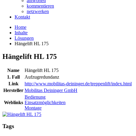
antworten
kommentieren
netzwerken
Kontakt
Home
Inhalte
Lösungen
Hängelift HL 175
Hängelift HL 175
Name
Hängelift HL 175
1. Fall
Aufzugredundanz
Link
http://www.mobilitas-deininger.de/treppenlift/index.html
Hersteller
Mobilitas Deininger GmbH
Bedienung
Weblinks
Einsatzmöglichkeiten
Montage
Tags