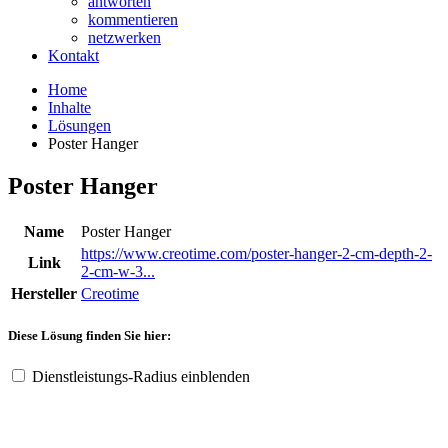
antworten
kommentieren
netzwerken
Kontakt
Home
Inhalte
Lösungen
Poster Hanger
Poster Hanger
Name
Poster Hanger
https://www.creotime.com/poster-hanger-2-cm-depth-2-
Link
2-cm-w-3...
Hersteller
Creotime
Diese Lösung finden Sie hier:
Dienstleistungs-Radius einblenden