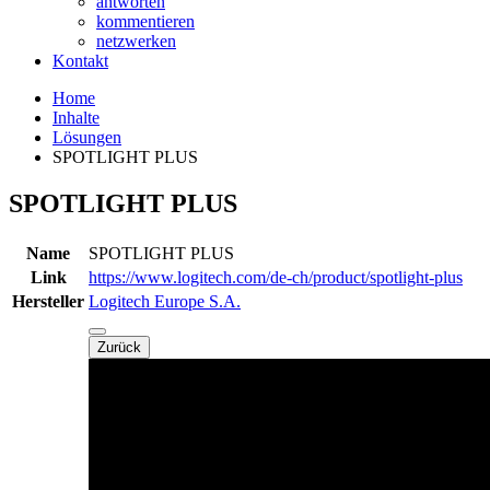
antworten
kommentieren
netzwerken
Kontakt
Home
Inhalte
Lösungen
SPOTLIGHT PLUS
SPOTLIGHT PLUS
Name
SPOTLIGHT PLUS
Link
https://www.logitech.com/de-ch/product/spotlight-plus
Hersteller
Logitech Europe S.A.
Zurück