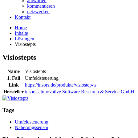
antworten
kommentieren
netzwerken
Kontakt
Home
Inhalte
Lösungen
Visiostepts
Visiostepts
Name
Visiostepts
1. Fall
Umfeldsteuerung
Link
https://insors.de/produkte/visiostep-ts
Hersteller
insors - Innovative Software Research & Service GmbH
Tags
Umfeldsteuerung
Näherungssensor