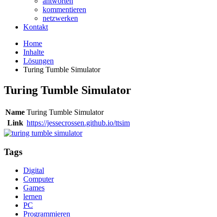
antworten
kommentieren
netzwerken
Kontakt
Home
Inhalte
Lösungen
Turing Tumble Simulator
Turing Tumble Simulator
Name
Turing Tumble Simulator
Link
https://jessecrossen.github.io/ttsim
Tags
Digital
Computer
Games
lernen
PC
Programmieren