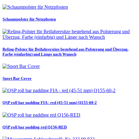
Schaumpolster für Netzpfosten
Reling-Polster für Beifahrersitze bestehend aus Polsterung und Überzug,
Farbe (einfarbig) und Länge nach Wunsch
Sport Bar Cover
QSP roll bar padding FIA - red (45-51 mm) Q155-60-2
QSP roll bar padding red Q156-RED